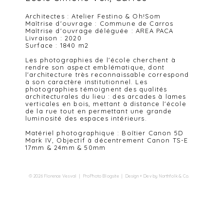
Architectes :
Atelier Festino
&
Oh!Som
Maîtrise d'ouvrage : Commune de Carros
Maîtrise d'ouvrage déléguée : AREA PACA
Livraison : 2020
Surface : 1840 m2
Les photographies de l'école cherchent à
rendre son aspect emblématique, dont
l'architecture très reconnaissable correspond
à son caractère institutionnel. Les
photographies témoignent des qualités
architecturales du lieu : des arcades à lames
verticales en bois, mettant à distance l'école
de la rue tout en permettant une grande
luminosité des espaces intérieurs.
Matériel photographique : Boîtier Canon 5D
Mark IV, Objectif à décentrement Canon TS-E
17mm & 24mm & 50mm
© 2026 Florence Vesval
|
ProPhoto Blogsite
|
Design + Dev by
Northfolk & Co.