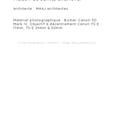
Architecte
: MAAJ architectes
Matériel photographique : Boîtier Canon 5D
Mark IV, Objectif à décentrement Canon TS-E
17mm, TS-E 24mm & 50mm
© 2026 Florence Vesval
|
ProPhoto 7
|
Design + Dev by
Northfolk & Co.