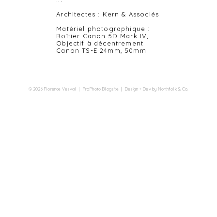
Architectes : Kern & Associés
Matériel photographique :
Boîtier Canon 5D Mark IV,
Objectif à décentrement
Canon TS-E 24mm, 50mm
© 2026 Florence Vesval
|
ProPhoto Blogsite
|
Design + Dev by
Northfolk & Co.